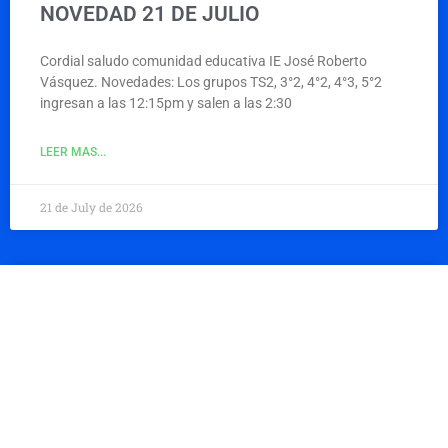
NOVEDAD 21 DE JULIO
Cordial saludo comunidad educativa IE José Roberto
Vásquez. Novedades: Los grupos TS2, 3°2, 4°2, 4°3, 5°2
ingresan a las 12:15pm y salen a las 2:30
LEER MAS...
21 de July de 2026
NOVEDAD 17 DE JULIO
Cordial saludo Comunidad Educativa IE José Roberto
Vásquez. El día viernes 17 de julio los estudiantes de la
jornada de la mañana no asisten a
LEER MAS...