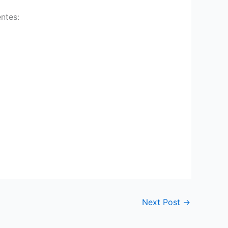
ntes:
Next Post
→