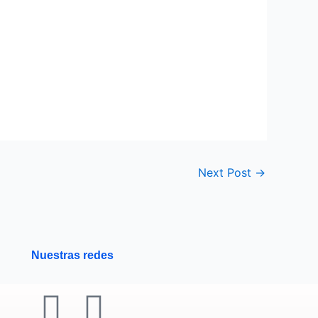
Next Post
→
Nuestras redes
F
Y