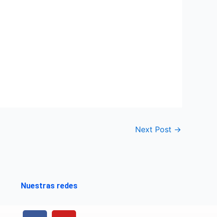
Next Post
→
Nuestras redes
F
Y