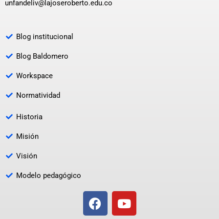
unfandeliv@lajoseroberto.edu.co
Blog institucional
Blog Baldomero
Workspace
Normatividad
Historia
Misión
Visión
Modelo pedagógico
F
Y
a
o