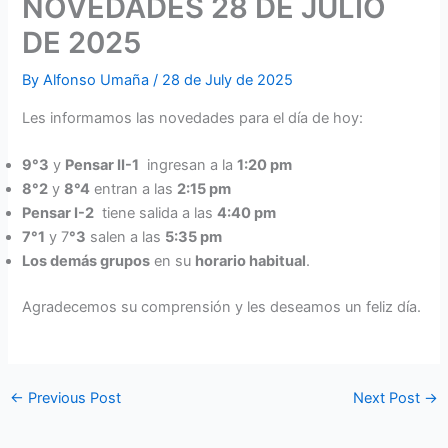
NOVEDADES 28 DE JULIO
DE 2025
By
Alfonso Umaña
/
28 de July de 2025
Les informamos las novedades para el día de hoy:
9°3
y
Pensar II-1
ingresan a la
1:20 pm
8°2
y
8°4
entran a las
2:15 pm
Pensar I-
2
tiene salida a las
4:40 pm
7°1
y 7
°3
salen a las
5:35 pm
Los demás grupos
en su
horario habitual
.
Agradecemos su comprensión y les deseamos un feliz día.
←
Previous Post
Next Post
→