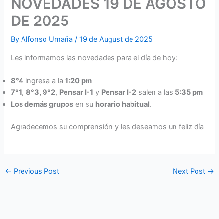
NOVEDADES 19 DE AGOSTO
DE 2025
By
Alfonso Umaña
/
19 de August de 2025
Les informamos las novedades para el día de hoy:
8°4
ingresa a la
1:20 pm
7°1
,
8°3, 9°2
,
Pensar I-1
y
Pensar I-2
salen a las
5:35 pm
Los demás grupos
en su
horario habitual
.
Agradecemos su comprensión y les deseamos un feliz día
←
Previous Post
Next Post
→