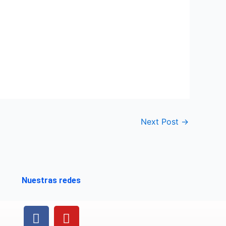
Next Post
→
Nuestras redes
F
Y
a
o