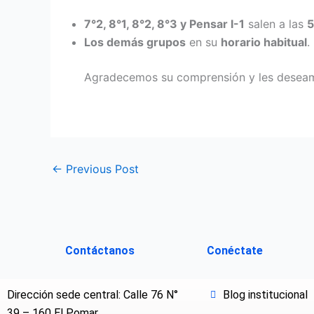
7°2, 8°1, 8°2, 8°3 y Pensar I-1
salen a las
5
Los demás grupos
en su
horario habitual
.
Agradecemos su comprensión y les deseamo
←
Previous Post
Contáctanos
Conéctate
Dirección sede central: Calle 76 N°
Blog institucional
39 – 160 El Pomar