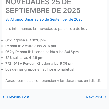
NOVEDADES 25 DE
SEPTIEMBRE DE 2025
By
Alfonso Umaña
/
25 de September de 2025
Les informamos las novedades para el día de hoy:
8°2
ingresa a la
1:20 pm
Pensar II-2
entra a las
2:15 pm
9°2 y Pensar II-1
tienen salida a las
3:45 pm
8°3
sale a las
4:40 pm
7°2
,
9°1 y Pensar I-2
salen a las
5:35 pm
Los demás grupos
en su
horario habitual
.
Agradecemos su comprensión y les deseamos un feliz día
←
Previous Post
Next Post
→