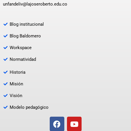
unfandeliv@lajoseroberto.edu.co
Blog institucional
Blog Baldomero
Workspace
Normatividad
Historia
Misión
Visión
Modelo pedagógico
F
Y
a
o