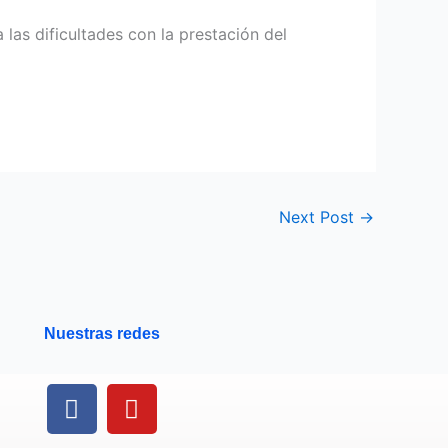
las dificultades con la prestación del
Next Post
→
Nuestras redes
F
Y
a
o
c
u