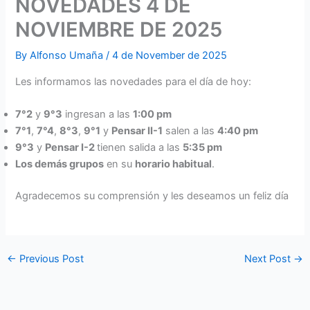
NOVEDADES 4 DE
NOVIEMBRE DE 2025
By
Alfonso Umaña
/
4 de November de 2025
Les informamos las novedades para el día de hoy:
7°2
y
9°3
ingresan a las
1:00 pm
7°1
,
7°4
,
8°3
,
9°1
y
Pensar II-1
salen a las
4:40 pm
9°3
y
Pensar I-2
tienen salida a las
5:35 pm
Los demás grupos
en su
horario habitual
.
Agradecemos su comprensión y les deseamos un feliz día
←
Previous Post
Next Post
→