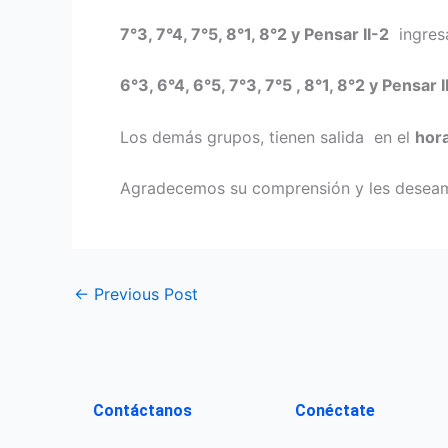
7°3, 7°4, 7°5, 8°1, 8°2 y Pensar II-2
ingres
6°3, 6°4, 6°5, 7°3, 7°5 , 8°1, 8°2 y Pensar I
Los demás grupos, tienen salida en el
hora
Agradecemos su comprensión y les deseamo
←
Previous Post
Contáctanos
Conéctate