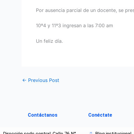
Por ausencia parcial de un docente, se pre
10º4 y 11º3 ingresan a las 7:00 am
Un feliz día.
←
Previous Post
Contáctanos
Conéctate
Dirección sede central: Calle 76 N°
Blog institucional