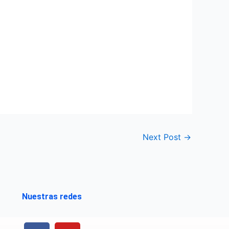
Next Post
→
Nuestras redes
F
Y