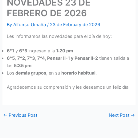
NOVEDADES 23 DE
FEBRERO DE 2026
By
Alfonso Umaña
/
23 de February de 2026
Les informamos las novedades para el día de hoy:
6°1
y
6°5
ingresan a la
1:20 pm
6°5
,
7°2, 7°3, 7°4, Pensar II-1 y Pensar II-2
tienen salida a
las
5:35 pm
Los
demás grupos
, en su
horario habitual
.
Agradecemos su comprensión y les deseamos un feliz día
←
Previous Post
Next Post
→