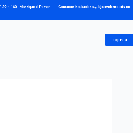
N° 39 – 160 Manrique el Pomar Contacto: institucional@lajoseroberto.edu.co
Ingresa