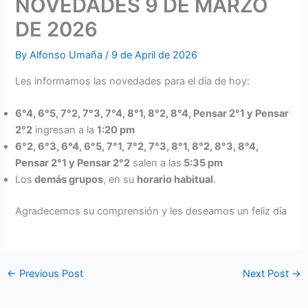
NOVEDADES 9 DE MARZO
DE 2026
By
Alfonso Umaña
/
9 de April de 2026
Les informamos las novedades para el día de hoy:
6°4, 6°5, 7°2, 7°3, 7°4, 8°1, 8°2, 8°4, Pensar 2°1 y Pensar
2°2
ingresan a la
1:20 pm
6°2, 6°3, 6°4, 6°5, 7°1, 7°2, 7°3, 8°1, 8°2, 8°3, 8°4,
Pensar 2°1 y Pensar 2°2
salen a las
5:35 pm
Los
demás grupos
, en su
horario habitual
.
Agradecemos su comprensión y les deseamos un feliz día
←
Previous Post
Next Post
→