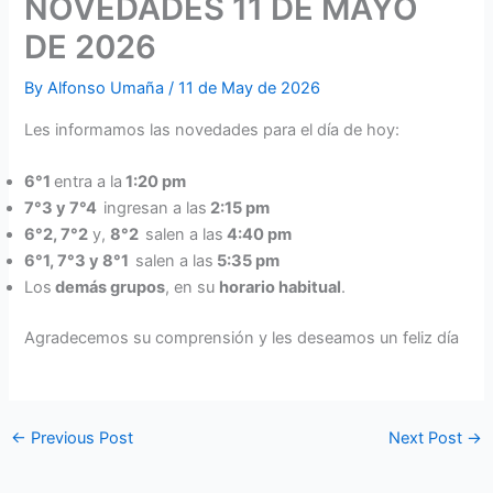
NOVEDADES 11 DE MAYO
DE 2026
By
Alfonso Umaña
/
11 de May de 2026
Les informamos las novedades para el día de hoy:
6°1
entra a la
1:20 pm
7°3 y 7°4
ingresan a las
2:15 pm
6°2, 7°2
y,
8°2
salen a las
4:40 pm
6°1, 7°3 y 8°1
salen a las
5:35 pm
Los
demás grupos
, en su
horario habitual
.
Agradecemos su comprensión y les deseamos un feliz día
←
Previous Post
Next Post
→