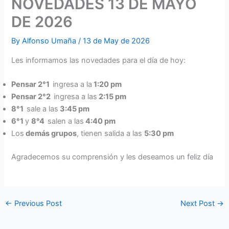
NOVEDADES 13 DE MAYO
DE 2026
By
Alfonso Umaña
/
13 de May de 2026
Les informamos las novedades para el día de hoy:
Pensar 2°1
ingresa a la
1:20 pm
Pensar 2°2
ingresa a las
2:15 pm
8°1
sale a las
3:45 pm
6°1
y
8°4
salen a las
4:40 pm
Los
demás grupos
, tienen salida a las
5:30 pm
Agradecemos su comprensión y les deseamos un feliz día
←
Previous Post
Next Post
→