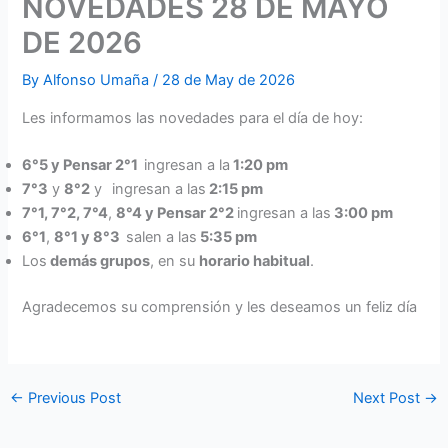
NOVEDADES 28 DE MAYO
DE 2026
By
Alfonso Umaña
/
28 de May de 2026
Les informamos las novedades para el día de hoy:
6°5 y Pensar 2°1
ingresan a la
1:20 pm
7°3
y
8°2
y
ingresan a las
2:15 pm
7°1, 7°2, 7°4
,
8°4 y Pensar 2°2
ingresan a las
3:00 pm
6°1
,
8°1 y 8°3
salen a las
5:35 pm
Los
demás grupos
, en su
horario habitual
.
Agradecemos su comprensión y les deseamos un feliz día
←
Previous Post
Next Post
→