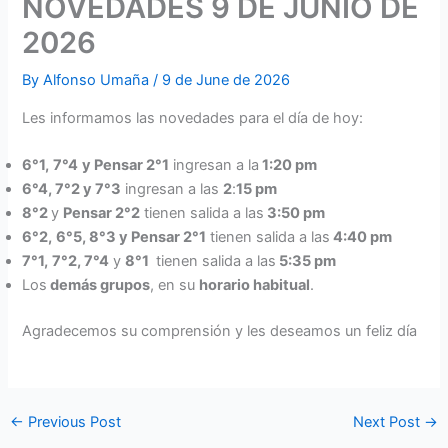
NOVEDADES 9 DE JUNIO DE
2026
By
Alfonso Umaña
/
9 de June de 2026
Les informamos las novedades para el día de hoy:
6°1,
7°4
y Pensar 2°1
ingresan a la
1:20 pm
6°4, 7°2 y 7°3
ingresan a las
2
:
15 pm
8°2
y
Pensar 2°2
tienen salida a las
3:50 pm
6°2,
6°5,
8°3 y Pensar 2°1
tienen salida a las
4:40 pm
7°1,
7°2, 7°4
y
8°1
tienen salida a las
5:35 pm
Los
demás grupos
, en su
horario habitual
.
Agradecemos su comprensión y les deseamos un feliz día
←
Previous Post
Next Post
→