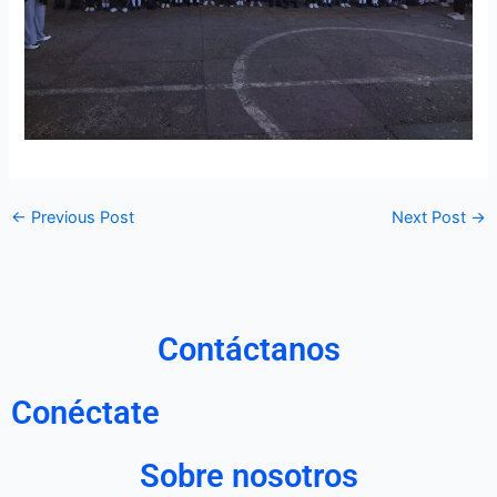
←
Previous Post
Next Post
→
Contáctanos
Conéctate
Sobre nosotros