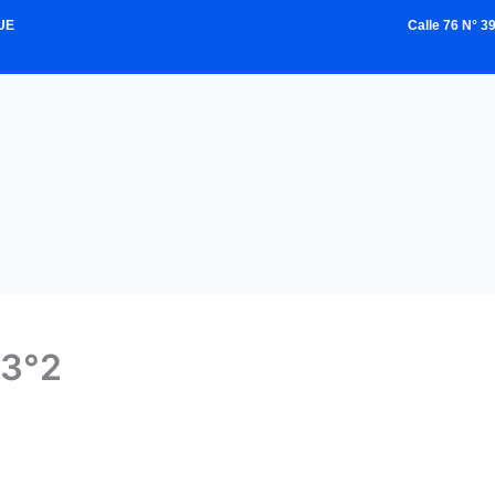
UE
Calle 76 N° 
3°2