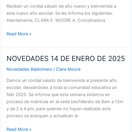
ENERO
Reciban un cordial saludo de año nuevo y bienvenida a
DE
este nuevo año escolar. Se les informa los siguientes:
2025
Atentamente, CLARA E. MOORE A. Coordinadora
Read More »
NOVEDADES 14 DE ENERO DE 2025
NOVEDADES
14
Novedades Baldomero
/
Clara Moore
DE
ENERO
Damos un cordial saludo de bienvenida al presente año
DE
escolar, deseándoles a toda la comunidad educativa un
2025
feliz 2025. Se informa que esta semana estamos en
proceso de matrícula en la sede bachillerato de 8am a 12m
y de 2 a 4 pm, para quienes no hayan realizado este
proceso se acerquen y actualicen la
Read More »