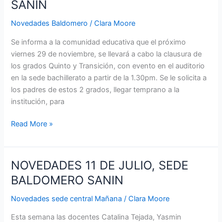
SEDE
SANIN
BALDOMERO
Novedades Baldomero
/
Clara Moore
SANIN
Se informa a la comunidad educativa que el próximo
viernes 29 de noviembre, se llevará a cabo la clausura de
los grados Quinto y Transición, con evento en el auditorio
en la sede bachillerato a partir de la 1.30pm. Se le solicita a
los padres de estos 2 grados, llegar temprano a la
institución, para
Read More »
NOVEDADES 11 DE JULIO, SEDE
NOVEDADES
11
BALDOMERO SANIN
DE
Novedades sede central Mañana
/
Clara Moore
JULIO,
SEDE
Esta semana las docentes Catalina Tejada, Yasmin