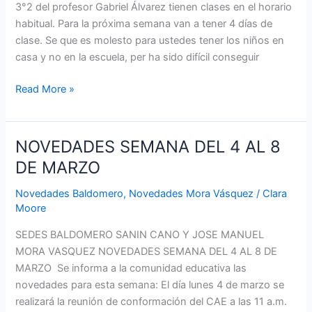
3°2 del profesor Gabriel Álvarez tienen clases en el horario
habitual. Para la próxima semana van a tener 4 días de
clase. Se que es molesto para ustedes tener los niños en
casa y no en la escuela, per ha sido difícil conseguir
Read More »
NOVEDADES SEMANA DEL 4 AL 8
NOVEDADES
SEMANA
DE MARZO
DEL
Novedades Baldomero
,
Novedades Mora Vásquez
/
Clara
4
Moore
AL
8
SEDES BALDOMERO SANIN CANO Y JOSE MANUEL
DE
MORA VASQUEZ NOVEDADES SEMANA DEL 4 AL 8 DE
MARZO
MARZO Se informa a la comunidad educativa las
novedades para esta semana: El día lunes 4 de marzo se
realizará la reunión de conformación del CAE a las 11 a.m.