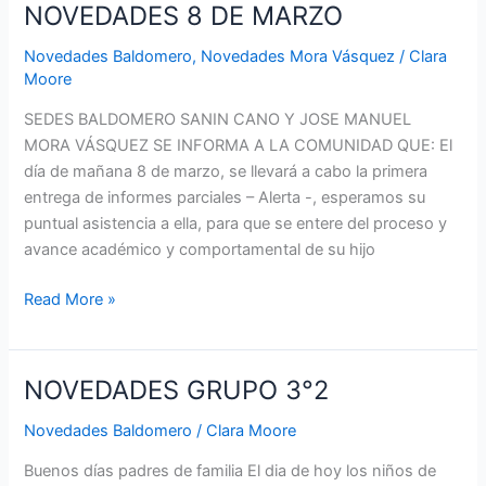
NOVEDADES 8 DE MARZO
NOVEDADES
8
Novedades Baldomero
,
Novedades Mora Vásquez
/
Clara
DE
Moore
MARZO
SEDES BALDOMERO SANIN CANO Y JOSE MANUEL
MORA VÁSQUEZ SE INFORMA A LA COMUNIDAD QUE: El
día de mañana 8 de marzo, se llevará a cabo la primera
entrega de informes parciales – Alerta -, esperamos su
puntual asistencia a ella, para que se entere del proceso y
avance académico y comportamental de su hijo
Read More »
NOVEDADES GRUPO 3°2
NOVEDADES
GRUPO
Novedades Baldomero
/
Clara Moore
3°2
Buenos días padres de familia El dia de hoy los niños de