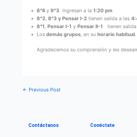
8°4
y
9°3
ingresan a la
1:20 pm
8°2
,
8°3 y Pensar I-2
tienen salida a las
4
8°1
,
Pensar I-1
y
Pensar II-1
tienen salida
Los
demás grupos
, en su
horario habitual
.
Agradecemos su comprensión y les deseamo
←
Previous Post
Contáctanos
Conéctate