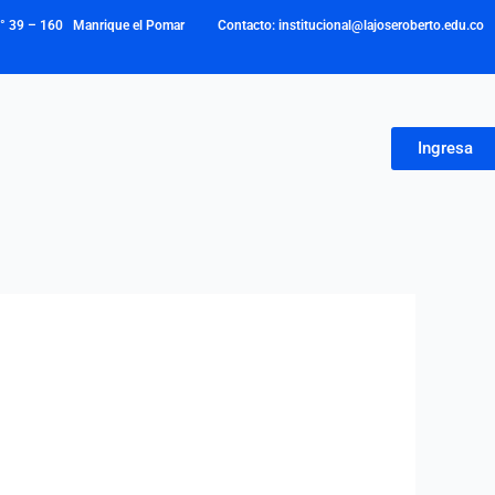
N° 39 – 160 Manrique el Pomar Contacto: institucional@lajoseroberto.edu.co
Ingresa