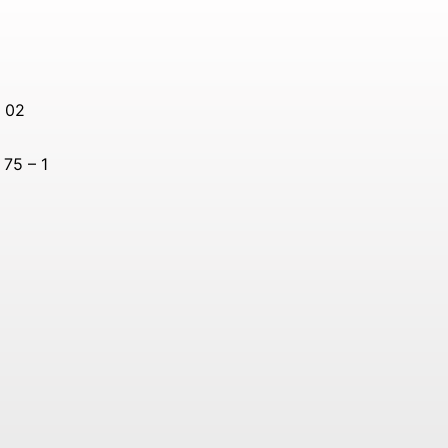
– 02
75 – 1