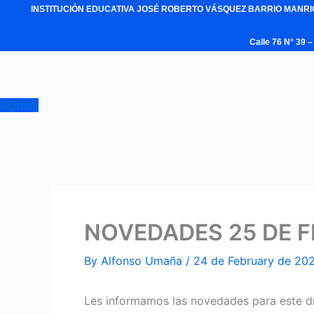
Skip
INSTITUCIÓN EDUCATIVA JOSÉ ROBERTO VÁSQUEZ BARRIO MANR
to
Calle 76 N° 39
content
Ingresa
NOVEDADES 25 DE F
By
Alfonso Umaña
/
24 de February de 20
Les informamos las novedades para este dí