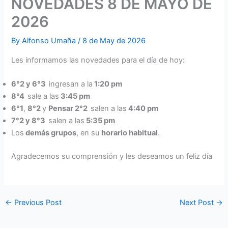
NOVEDADES 8 DE MAYO DE
2026
By
Alfonso Umaña
/
8 de May de 2026
Les informamos las novedades para el día de hoy:
6°2 y 6°3
ingresan a la
1:20 pm
8°4
sale a las
3:45 pm
6°1
,
8°2
y
Pensar 2°2
salen a las
4:40 pm
7°2 y 8°3
salen a las
5:35 pm
Los
demás grupos
, en su
horario habitual
.
Agradecemos su comprensión y les deseamos un feliz día
←
Previous Post
Next Post
→