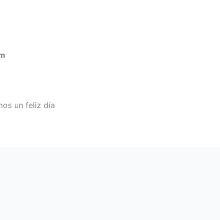
pm
s un feliz día