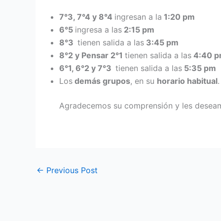
7°3, 7°4 y 8°4
ingresan a la
1:20 pm
6°5
ingresa a las
2:15 pm
8°3
tienen salida a las
3:45 pm
8°2 y Pensar 2°1
tienen salida a las
4:40 
6°1, 6°2 y 7°3
tienen salida a las
5:35 pm
Los
demás grupos
, en su
horario habitual
.
Agradecemos su comprensión y les deseamo
←
Previous Post