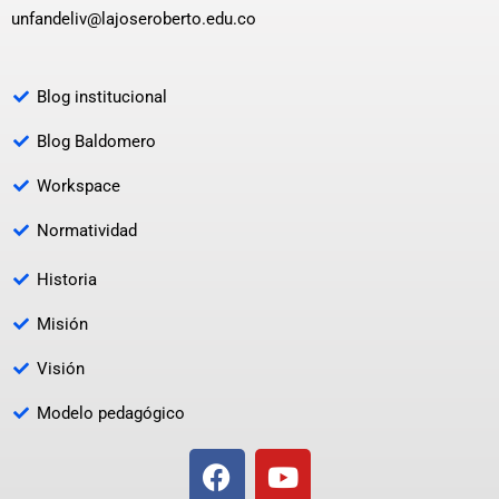
unfandeliv@lajoseroberto.edu.co
Blog institucional
Blog Baldomero
Workspace
Normatividad
Historia
Misión
Visión
Modelo pedagógico
F
Y
a
o